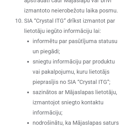
apstrādāti caur Mājaslapu var brīvi
izmantoto neierobežotu laika posmu.
SIA “Crystal ITG” drīkst izmantot par
lietotāju iegūto informāciju lai:
informētu par pasūtījuma statusu
un piegādi;
sniegtu informāciju par produktu
vai pakalpojumu, kuru lietotājs
pieprasījis no SIA “Crystal ITG”;
sazinātos ar Mājaslapas lietotāju,
izmantojot sniegto kontaktu
informāciju;
nodrošinātu, ka Mājaslapas saturs