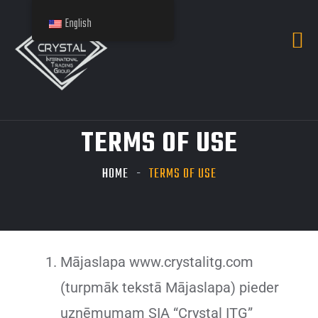
English
TERMS OF USE
HOME
TERMS OF USE
Mājaslapa www.crystalitg.com
(turpmāk tekstā Mājaslapa) pieder
uzņēmumam SIA “Crystal ITG”