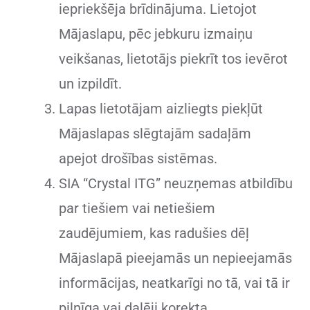
iepriekšēja brīdinājuma. Lietojot
Mājaslapu, pēc jebkuru izmaiņu
veikšanas, lietotājs piekrīt tos ievērot
un izpildīt.
Lapas lietotājam aizliegts piekļūt
Mājaslapas slēgtajām sadaļām
apejot drošības sistēmas.
SIA “Crystal ITG” neuzņemas atbildību
par tiešiem vai netiešiem
zaudējumiem, kas radušies dēļ
Mājaslapā pieejamās un nepieejamās
informācijas, neatkarīgi no tā, vai tā ir
pilnīga vai daļēji korekta,