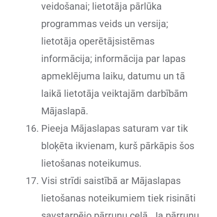
veidošanai; lietotāja pārlūka
programmas veids un versija;
lietotāja operētājsistēmas
informācija; informācija par lapas
apmeklējuma laiku, datumu un tā
laikā lietotāja veiktajām darbībām
Mājaslapā.
Pieeja Mājaslapas saturam var tik
bloķēta ikvienam, kurš pārkāpis šos
lietošanas noteikumus.
Visi strīdi saistībā ar Mājaslapas
lietošanas noteikumiem tiek risināti
savstarpējo pārrunu ceļā. Ja pārrunu