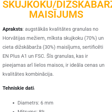
SKUJKOKU/DIŽSKĀBAR
MAISĪJUMS
Apraksts
: augstākās kvalitātes granulas no
Horvātijas mežiem, mīksta skujkoku (70%) un
cieta dižskābarža (30%) maisījums, sertificēti
EN Plus A1 un FSC. Šīs granulas, kas ir
pieejamas arī lielos maisos, ir ideāla cenas un
kvalitātes kombinācija.
Tehniskie dati
:
Diametrs: 6 mm
Mitrums: 8%