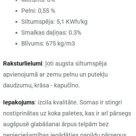
Pelni: 0,55 %
Siltumspēja: 5,1 KWh/kg
Smalkas daļiņas: 0.3%
Blīvums: 675 kg/m3
Raksturlielumi
: ļoti augsta siltumspēja
apvienojumā ar zemu pelnu un putekļu
daudzumu, krāsa - kapučīno.
Iepakojums
: izcila kvalitāte. Somas ir stingri
nostiprinātas uz koka paletes, kas
ir arī pārsegs
augšpusē glabāšanai ārpus telpām bez
nepieciešamības iegādāties papildu pārsegus.