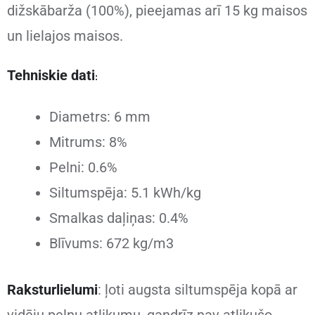
dižskābarža (100%), pieejamas arī 15 kg maisos
un lielajos maisos.
Tehniskie dati
:
Diametrs: 6 mm
Mitrums: 8%
Pelni: 0.6%
Siltumspēja: 5.1 kWh/kg
Smalkas daļiņas: 0.4%
Blīvums: 672 kg/m3
Raksturlielumi
: ļoti augsta siltumspēja kopā ar
vidēju pelnu atlikumu, gandrīz nav atlikušo