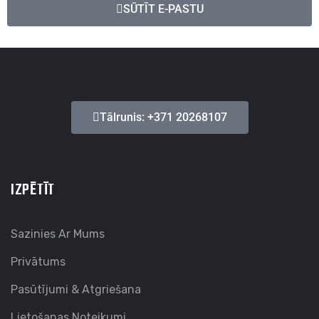
SŪTĪT E-PASTU
Tālrunis: +371 20268107
IZPĒTĪT
Sazinies Ar Mums
Privātums
Pasūtījumi & Atgriešana
Lietošanas Noteikumi