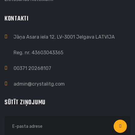
KONTAKTI
Jāņa Asara iela 12, LV-3001 Jelgava LATVIJA
Reg. nr. 43603043365
00371 20268107
admin@crystalitg.com
SŪTĪT ZIŅOJUMU