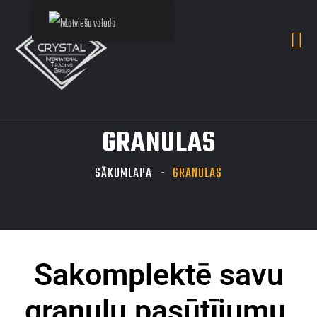
Latviešu valoda
GRANULAS
SĀKUMLAPA
GRANULAS
Sakomplektē savu
granulu pasūtījumu,