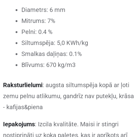
Diametrs: 6 mm
Mitrums: 7%
Pelni: 0.4 %
Siltumspēja: 5,0 KWh/kg
Smalkas daļiņas: 0.1%
Blīvums: 670 kg/m3
Raksturlielumi
: augsta siltumspēja kopā ar ļoti
zemu pelnu atlikumu, gandrīz nav putekļu, krāsa
- kafijas&piena
Iepakojums
: Izcila kvalitāte. Maisi ir stingri
nostiprināti uz koka paletes, kas ir aprīkots arī